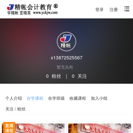
登录
注册
x13872525567
暂无头衔
0
粉丝
｜
0
关注
关注
私信
个人介绍
在学课程
在学班级
收藏课程
加入小组
关注 / 粉丝