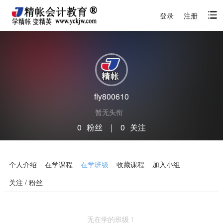
登录
注册
fly800610
暂无头衔
0
粉丝
｜
0
关注
关注
私信
个人介绍
在学课程
在学班级
收藏课程
加入小组
关注 / 粉丝
无在学的班级！