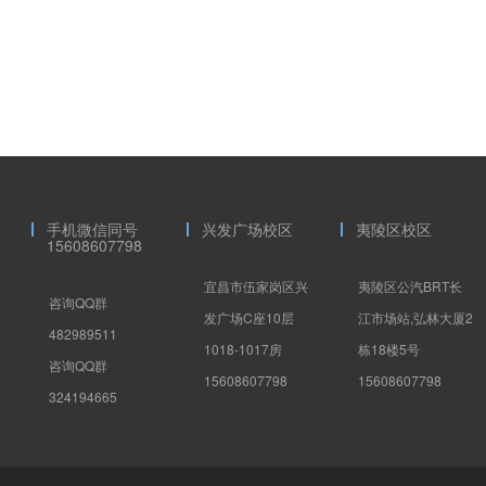
手机微信同号
兴发广场校区
夷陵区校区
15608607798
宜昌市伍家岗区兴
夷陵区公汽BRT长
咨询QQ群
发广场C座10层
江市场站,弘林大厦2
482989511
1018-1017房
栋18楼5号
咨询QQ群
15608607798
15608607798
324194665